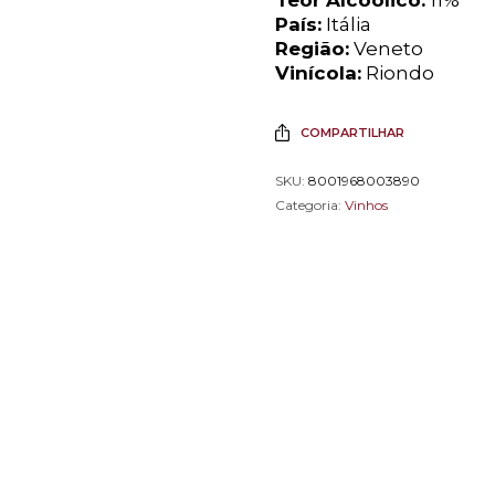
País:
Itália
Região:
Veneto
Vinícola:
Riondo
COMPARTILHAR
SKU:
8001968003890
Categoria:
Vinhos