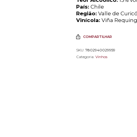
País:
Chile
Região:
Valle de Curic
Vinícola:
Viña Requin
COMPARTILHAR
SKU:
7802940029959
Categoria:
Vinhos