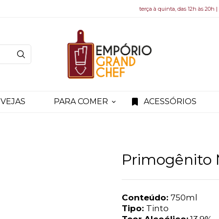
terça à quinta, das 12h às 20h |
VEJAS
PARA COMER
ACESSÓRIOS
Primogênito
Conte
údo:
750ml
Tipo:
Tinto
Teor Alco
ólico:
13.9%