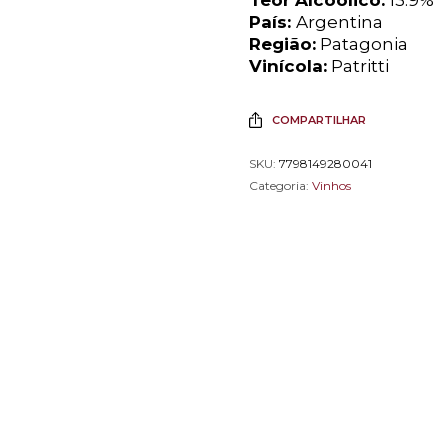
Pa
ís:
Argentina
Regi
ão:
Patagonia
Vin
ícola:
Patritti
COMPARTILHAR
SKU:
7798149280041
Categoria:
Vinhos