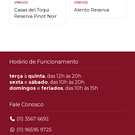
VINHOS
VINHOS
Casas del Toqui
Alento Reserva
n
Reserva Pinot Noir
Horário de Funcionamento
terça
à
quinta
, das 12h às 20h
sexta
e
sábado
, das 10h às 20h
domingos
e
feriados
, das 10h às 15h
Fale Conosco
(11) 3567 6692
(11) 96595 9725