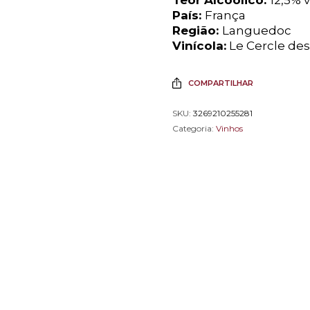
País:
França
Região:
Languedoc
Vinícola:
Le Cercle des
COMPARTILHAR
SKU:
3269210255281
Categoria:
Vinhos