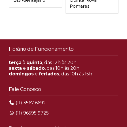
BIS Alentejano
Quinta Nova
n
Pomares
Horário de Funcionamento
terça
à
quinta
, das 12h às 20h
sexta
e
sábado
, das 10h às 20h
domingos
e
feriados
, das 10h às 15h
Fale Conosco
(11) 3567 6692
(11) 96595 9725