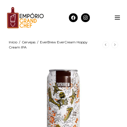
Início
/
Cervejas
/
EverBrew EverCream Hoppy
Cream IPA