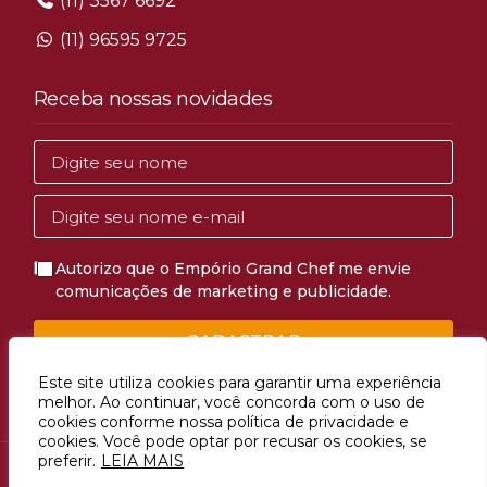
(11) 3567 6692
(11) 96595 9725
Receba nossas novidades
Autorizo que o Empório Grand Chef me envie
comunicações de marketing e publicidade.
CADASTRAR
Este site utiliza cookies para garantir uma experiência
melhor. Ao continuar, você concorda com o uso de
cookies conforme nossa política de privacidade e
cookies. Você pode optar por recusar os cookies, se
preferir.
LEIA MAIS
Avenida Mascote, 1274, Vila Mascote, São Paulo, SP