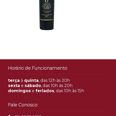
Horário de Funcionamento
terça
à
quinta
, das 12h às 20h
sexta
e
sábado
, das 10h às 20h
domingos
e
feriados
, das 10h às 15h
Fale Conosco