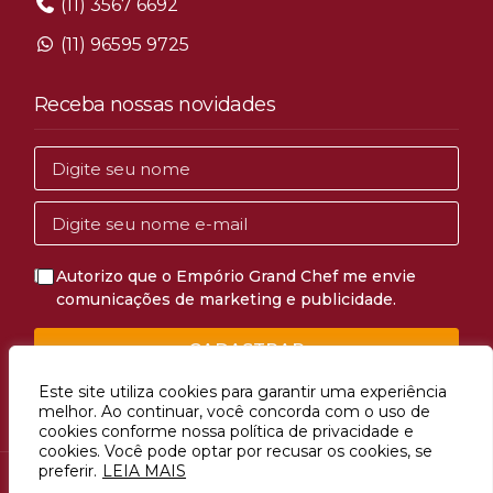
(11) 3567 6692
(11) 96595 9725
Receba nossas novidades
Autorizo que o Empório Grand Chef me envie
comunicações de marketing e publicidade.
CADASTRAR
Este site utiliza cookies para garantir uma experiência
melhor. Ao continuar, você concorda com o uso de
cookies conforme nossa política de privacidade e
cookies. Você pode optar por recusar os cookies, se
preferir.
LEIA MAIS
Avenida Mascote, 1274, Vila Mascote, São Paulo, SP