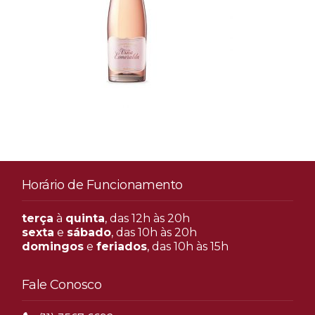
Horário de Funcionamento
terça
à
quinta
, das 12h às 20h
sexta
e
sábado
, das 10h às 20h
domingos
e
feriados
, das 10h às 15h
Fale Conosco