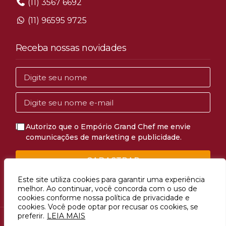
(11) 3567 6692
(11) 96595 9725
Receba nossas novidades
Autorizo que o Empório Grand Chef me envie
comunicações de marketing e publicidade.
CADASTRAR
Este site utiliza cookies para garantir uma experiência
melhor. Ao continuar, você concorda com o uso de
cookies conforme nossa política de privacidade e
cookies. Você pode optar por recusar os cookies, se
preferir.
LEIA MAIS
Avenida Mascote, 1274, Vila Mascote, São Paulo, SP