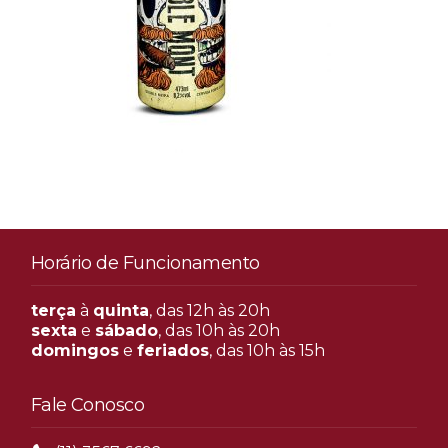
Horário de Funcionamento
terça
à
quinta
, das 12h às 20h
sexta
e
sábado
, das 10h às 20h
domingos
e
feriados
, das 10h às 15h
Fale Conosco