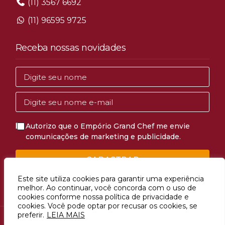
(11) 3567 6692
(11) 96595 9725
Receba nossas novidades
Autorizo que o Empório Grand Chef me envie
comunicações de marketing e publicidade.
CADASTRAR
Este site utiliza cookies para garantir uma experiência
melhor. Ao continuar, você concorda com o uso de
cookies conforme nossa política de privacidade e
cookies. Você pode optar por recusar os cookies, se
preferir.
LEIA MAIS
Avenida Mascote, 1274, Vila Mascote, São Paulo, SP