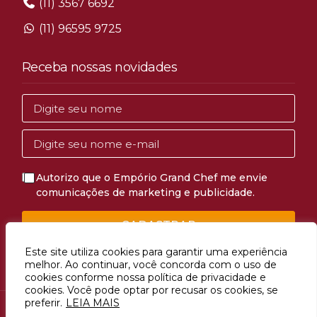
(11) 3567 6692
(11) 96595 9725
Receba nossas novidades
Autorizo que o Empório Grand Chef me envie
comunicações de marketing e publicidade.
CADASTRAR
Este site utiliza cookies para garantir uma experiência
melhor. Ao continuar, você concorda com o uso de
cookies conforme nossa política de privacidade e
cookies. Você pode optar por recusar os cookies, se
preferir.
LEIA MAIS
Avenida Mascote, 1274, Vila Mascote, São Paulo, SP