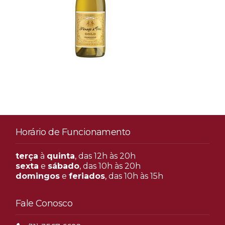
Horário de Funcionamento
terça
à
quinta
, das 12h às 20h
sexta
e
sábado
, das 10h às 20h
domingos
e
feriados
, das 10h às 15h
Fale Conosco