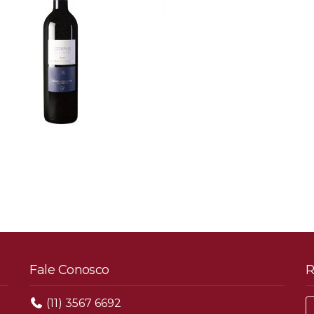
Fale Conosco
R
(11) 3567 6692