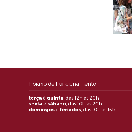
Horário de Funcionamento
terça
à
quinta
, das 12h às 20h
sexta
e
sábado
, das 10h às 20h
domingos
e
feriados
, das 10h às 15h