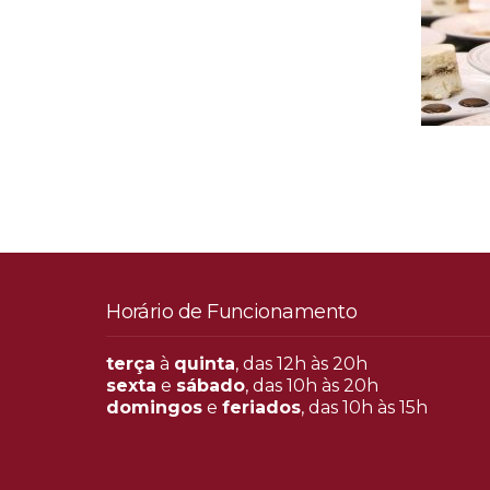
Horário de Funcionamento
terça
à
quinta
, das 12h às 20h
sexta
e
sábado
, das 10h às 20h
domingos
e
feriados
, das 10h às 15h