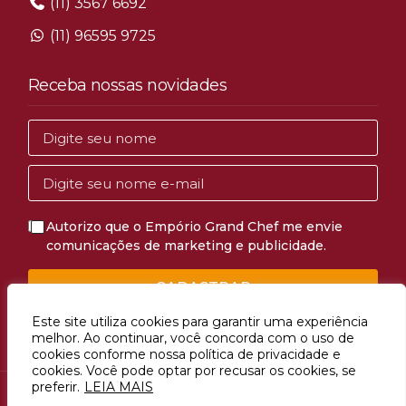
(11) 3567 6692
(11) 96595 9725
Receba nossas novidades
Autorizo que o Empório Grand Chef me envie
comunicações de marketing e publicidade.
CADASTRAR
Este site utiliza cookies para garantir uma experiência
melhor. Ao continuar, você concorda com o uso de
cookies conforme nossa política de privacidade e
cookies. Você pode optar por recusar os cookies, se
preferir.
LEIA MAIS
Avenida Mascote, 1274, Vila Mascote, São Paulo, SP