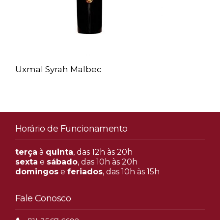
Uxmal Syrah Malbec
Horário de Funcionamento
terça
à
quinta
, das 12h às 20h
sexta
e
sábado
, das 10h às 20h
domingos
e
feriados
, das 10h às 15h
Fale Conosco