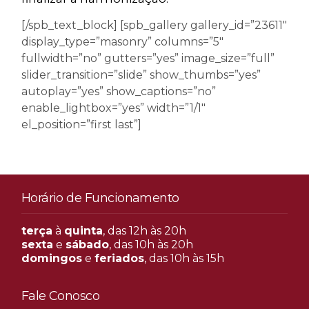
[/spb_text_block] [spb_gallery gallery_id=”23611″
display_type=”masonry” columns=”5″
fullwidth=”no” gutters=”yes” image_size=”full”
slider_transition=”slide” show_thumbs=”yes”
autoplay=”yes” show_captions=”no”
enable_lightbox=”yes” width=”1/1″
el_position=”first last”]
Horário de Funcionamento
terça
à
quinta
, das 12h às 20h
sexta
e
sábado
, das 10h às 20h
domingos
e
feriados
, das 10h às 15h
Fale Conosco