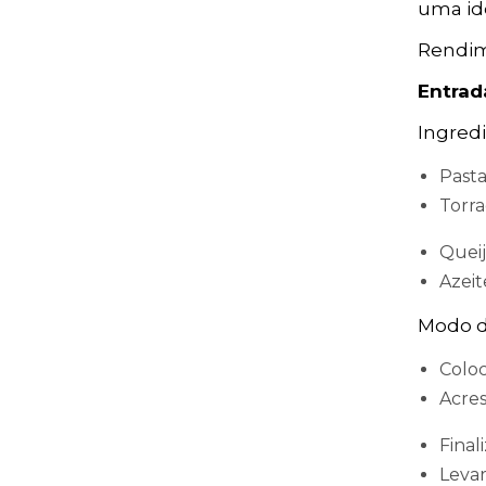
uma ide
Rendim
Entrad
Ingredi
Pasta
Torra
Queij
Azeit
Modo d
Coloc
Acres
Final
Levar