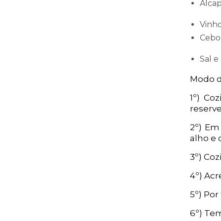
Alcap
Vinho
Cebol
Sal e
Modo d
1º) Co
reserve
2º) Em 
alho e 
3º) Coz
4º) Acr
5º) Por
6º) Te