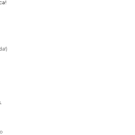
ca!
a!)
.
jo