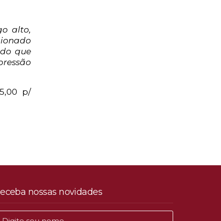
o alto,
cionado
ndo que
pressão
5,00 p/
eceba nossas novidades