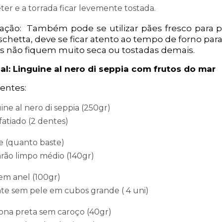
ter e a torrada ficar levemente tostada.
ação: Também pode se utilizar pães fresco para p
chetta, deve se ficar atento ao tempo de forno par
as não fiquem muito seca ou tostadas demais.
al: Linguine al nero di seppia com frutos do mar
entes:
ine al nero di seppia (250gr)
fatiado (2 dentes)
e (quanto baste)
ão limpo médio (140gr)
em anel (100gr)
e sem pele em cubos grande ( 4 uni)
ona preta sem caroço (40gr)