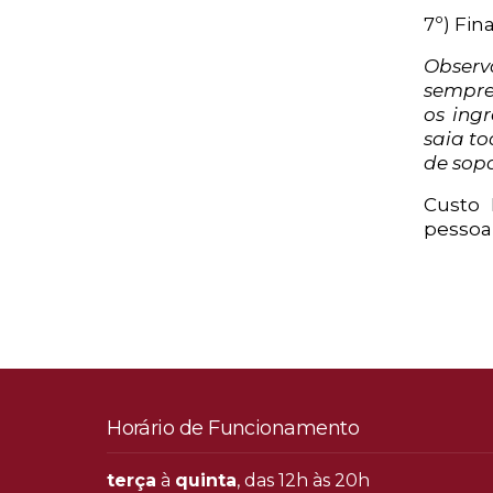
7º) Fin
Observ
sempre
os ing
saia t
de sop
Custo 
pessoa
Horário de Funcionamento
terça
à
quinta
, das 12h às 20h