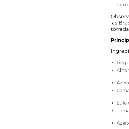
derre
Observ
as Brus
torrad
Princip
Ingredi
Lingu
Alho 
Azeit
Camar
Lula 
Tomat
Azeit