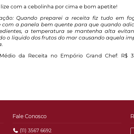
alize com a cebolinha por cima e bom apetite!
ação: Quando preparei a receita fiz tudo em fog
 com a panela bem quente para que quando adi
redientes, a temperatura se mantenha alta evita
odo o liquido dos frutos do mar causando aquela im
a.
Médio da Receita no Empório Grand Chef: R$ 3
Fale Conosco
R
(11) 3567 6692