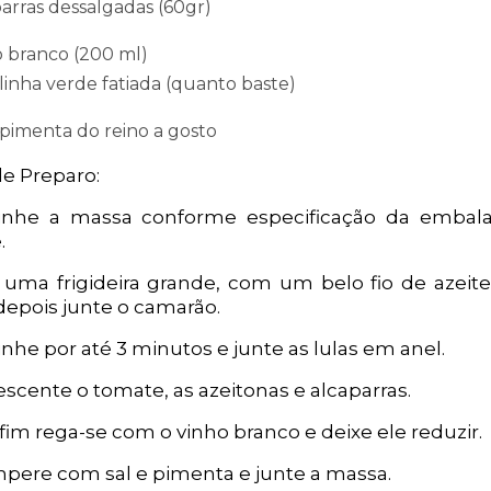
arras dessalgadas (60gr)
 branco (200 ml)
inha verde fatiada (quanto baste)
 pimenta do reino a gosto
e Preparo:
zinhe a massa conforme especificação da emba
.
uma frigideira grande, com um belo fio de azeite,
depois junte o camarão.
inhe por até 3 minutos e junte as lulas em anel.
escente o tomate, as azeitonas e alcaparras.
 fim rega-se com o vinho branco e deixe ele reduzir.
mpere com sal e pimenta e junte a massa.