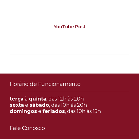
YouTube Post
Horário de Funcionamento
terça
à
quinta
, das 12h às 20h
sexta
e
sábado
, das 10h às 20h
domingos
e
feriados
, das 10h às 15h
Fale Conosco