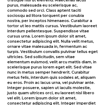
tristique nisl ut eleifend. Maecenas lacus
purus, malesuada eu scelerisque ac,
commodo sed orci. Class aptent taciti
sociosqu ad litora torquent per conubia
nostra, per inceptos himenaeos. Curabitur a
tortor ut leo mattis cursus. Vestibulum laoreet
interdum pellentesque. Suspendisse vitae
cursus urna. Lorem ipsum dolor sit amet,
consectetur adipiscing elit. Nulla velit metus,
ornare vitae malesuada in, fermentum ac
turpis. Vestibulum convallis pulvinar tellus eget
ultricies. Sed sollicitudin, sem vitae
elementum euismod, velit arcu mattis diam, in
scelerisque purus lorem eget elit. Sed vitae
nunc in metus semper hendrerit. Curabitur
metus felis, interdum quis sodales at, aliquam
eu eros. Proin ac lacus urna, vel pulvinar ante.
Integer posuere, sapien ut iaculis molestie,
justo quam ultrices orci, eu laoreet nisl libero
vel elit. Lorem ipsum dolor sit amet,
consectetur adipiscing elit. Integer imperdiet